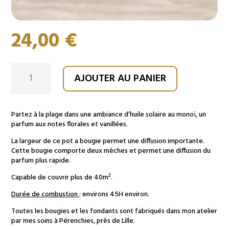
24,00
€
quantité
AJOUTER AU PANIER
de
Bougie
190
gr
Partez à la plage dans une ambiance d’huile solaire au monoï, un
parfum aux notes florales et vanillées.
Monoï
de
La largeur de ce pot a bougie permet une diffusion importante.
Tahiti
Cette bougie comporte deux mèches et permet une diffusion du
parfum plus rapide.
Capable de couvrir plus de 40m².
Durée de combustion
: environs 45H environ.
Toutes les bougies et les fondants sont fabriqués dans mon atelier
par mes soins à Pérenchies, près de Lille.