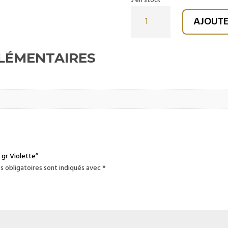
3 en stock
quantité
AJOUTE
de
Bougie
500
LÉMENTAIRES
gr
Violette
 gr Violette”
s obligatoires sont indiqués avec
*